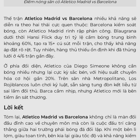
Điểm nóng sân cỏ Atletico Madrid vs Barcelona
Thế trận
Atletico Madrid vs Barcelona
nhiều khả năng sẽ
diễn ra theo hai thái cực quen thuộc: Barcelona kiểm soát
bóng, còn Atletico Madrid rình rập phản công. Blaugrana
dưới thời Hansi Flick duy trì tỷ lệ cầm bóng trung bình
khoảng 60%, tạo ra 15+ cú sút mỗi trận, cho thấy khả năng
áp đặt rõ rệt. Tuy nhiên, hàng thủ thiếu ổn định khi đã thủng
lưới ở 4/6 trận gần đây.
Ở phía đối diện, Atletico của Diego Simeone không cần
bóng nhiều nhưng lại cực kỳ sắc bén, với hiệu suất chuyển
hóa cơ hội gần 20%. Trên sân nhà Metropolitano, Los
Rojiblancos luôn chơi kỷ luật, sẵn sàng tung đòn kết liễu từ
sai lầm đối thủ. Barca cầm nhịp, nhưng Atletico mới là bên
tiềm ẩn sát thương.
Lời kết
Tóm lại,
Atletico Madrid vs Barcelona
không chỉ là màn đối
đầu đỉnh cao về chuyên môn mà còn là cuộc đấu trí căng
thẳng giữa hai trường phái bóng đá đối lập. Khi một bên lì
lợm, giàu toan tính, bên kia lại giàu tốc độ và khả năng kiểm