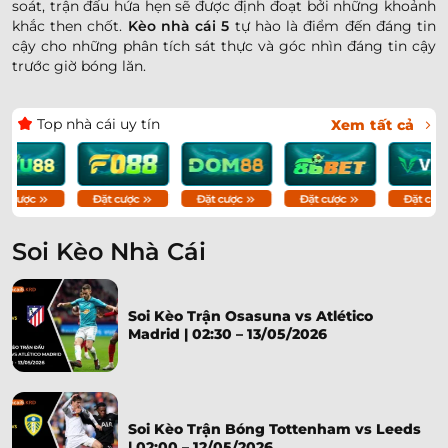
soát, trận đấu hứa hẹn sẽ được định đoạt bởi những khoảnh
khắc then chốt.
Kèo nhà cái 5
tự hào là điểm đến đáng tin
cậy cho những phân tích sát thực và góc nhìn đáng tin cậy
trước giờ bóng lăn.
Top nhà cái uy tín
Xem tất cả
Soi Kèo Nhà Cái
Soi Kèo Trận Osasuna vs Atlético
Madrid | 02:30 – 13/05/2026
Soi Kèo Trận Bóng Tottenham vs Leeds
| 02:00 – 12/05/2026