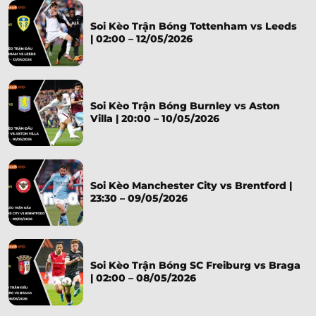
Soi Kèo Trận Bóng Tottenham vs Leeds
| 02:00 – 12/05/2026
Soi Kèo Trận Bóng Burnley vs Aston
Villa | 20:00 – 10/05/2026
Soi Kèo Manchester City vs Brentford |
23:30 – 09/05/2026
Soi Kèo Trận Bóng SC Freiburg vs Braga
| 02:00 – 08/05/2026