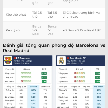
công biên
góc
góc
Tài 2.5
Tài 5.5
El Clásico trung bình va
Kèo thẻ phạt
thẻ
thẻ
chạm cao
Barca
Barca
Kèo tỷ số
1-0
3-1
xG Barca 2.15 vs Real 1.92
Real
Real
Đánh giá tổng quan phong độ Barcelona vs
Real Madrid