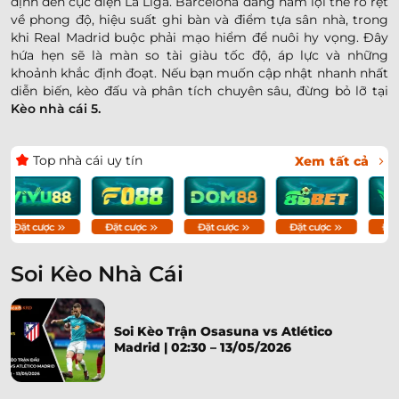
định đến cục diện La Liga. Barcelona đang nắm lợi thế rõ rệt
về phong độ, hiệu suất ghi bàn và điểm tựa sân nhà, trong
khi Real Madrid buộc phải mạo hiểm để nuôi hy vọng. Đây
hứa hẹn sẽ là màn so tài giàu tốc độ, áp lực và những
khoảnh khắc định đoạt. Nếu bạn muốn cập nhật nhanh nhất
diễn biến, kèo đấu và phân tích chuyên sâu, đừng bỏ lỡ tại
Kèo nhà cái 5.
Top nhà cái uy tín
Xem tất cả
Soi Kèo Nhà Cái
Soi Kèo Trận Osasuna vs Atlético
Madrid | 02:30 – 13/05/2026