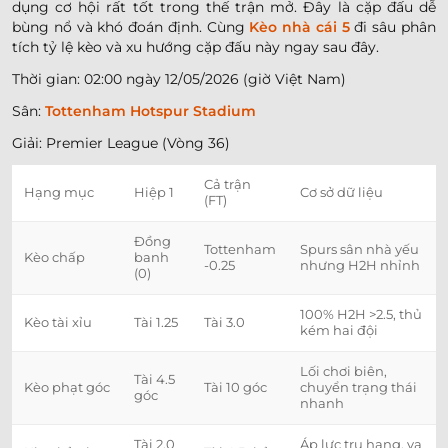
dụng cơ hội rất tốt trong thế trận mở. Đây là cặp đấu dễ
bùng nổ và khó đoán định. Cùng
Kèo nhà cái 5
đi sâu phân
tích tỷ lệ kèo và xu hướng cặp đấu này ngay sau đây.
Thời gian: 02:00 ngày 12/05/2026 (giờ Việt Nam)
Sân:
Tottenham Hotspur Stadium
Giải: Premier League (Vòng 36)
Cả trận
Hạng mục
Hiệp 1
Cơ sở dữ liệu
(FT)
Đồng
Tottenham
Spurs sân nhà yếu
Kèo chấp
banh
-0.25
nhưng H2H nhỉnh
(0)
100% H2H >2.5, thủ
Kèo tài xỉu
Tài 1.25
Tài 3.0
kém hai đội
Lối chơi biên,
Tài 4.5
Kèo phạt góc
Tài 10 góc
chuyển trạng thái
góc
nhanh
Tài 2.0
Áp lực trụ hạng, va