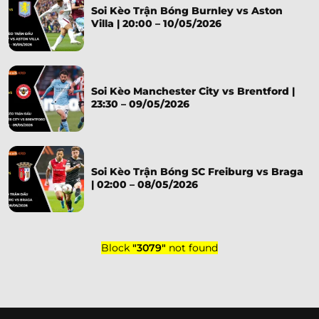
Soi Kèo Trận Bóng Burnley vs Aston
Villa | 20:00 – 10/05/2026
Soi Kèo Manchester City vs Brentford |
23:30 – 09/05/2026
Soi Kèo Trận Bóng SC Freiburg vs Braga
| 02:00 – 08/05/2026
Block
"3079"
not found