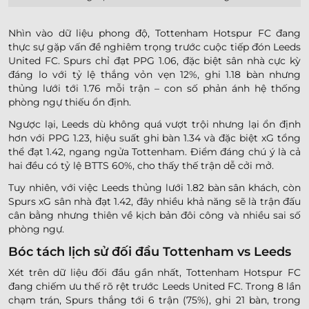
Nhìn vào dữ liệu phong độ, Tottenham Hotspur FC đang
thực sự gặp vấn đề nghiêm trọng trước cuộc tiếp đón Leeds
United FC. Spurs chỉ đạt PPG 1.06, đặc biệt sân nhà cực kỳ
đáng lo với tỷ lệ thắng vỏn vẹn 12%, ghi 1.18 bàn nhưng
thủng lưới tới 1.76 mỗi trận – con số phản ánh hệ thống
phòng ngự thiếu ổn định.
Ngược lại, Leeds dù không quá vượt trội nhưng lại ổn định
hơn với PPG 1.23, hiệu suất ghi bàn 1.34 và đặc biệt xG tổng
thể đạt 1.42, ngang ngửa Tottenham. Điểm đáng chú ý là cả
hai đều có tỷ lệ BTTS 60%, cho thấy thế trận dễ cởi mở.
Tuy nhiên, với việc Leeds thủng lưới 1.82 bàn sân khách, còn
Spurs xG sân nhà đạt 1.42, đây nhiều khả năng sẽ là trận đấu
cân bằng nhưng thiên về kịch bản đôi công và nhiều sai số
phòng ngự.
Bóc tách lịch sử đối đầu Tottenham vs Leeds
Xét trên dữ liệu đối đầu gần nhất, Tottenham Hotspur FC
đang chiếm ưu thế rõ rệt trước Leeds United FC. Trong 8 lần
chạm trán, Spurs thắng tới 6 trận (75%), ghi 21 bàn, trong