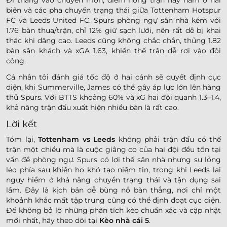
Đi thẳng vào chuyên môn, điểm nóng trận này nằm ở hai
biên và các pha chuyển trạng thái giữa Tottenham Hotspur
FC và Leeds United FC. Spurs phòng ngự sân nhà kém với
1.76 bàn thua/trận, chỉ 12% giữ sạch lưới, nên rất dễ bị khai
thác khi dâng cao. Leeds cũng không chắc chắn, thủng 1.82
bàn sân khách và xGA 1.63, khiến thế trận dễ rơi vào đôi
công.
Cá nhân tôi đánh giá tốc độ ở hai cánh sẽ quyết định cục
diện, khi Summerville, James có thể gây áp lực lớn lên hàng
thủ Spurs. Với BTTS khoảng 60% và xG hai đội quanh 1.3–1.4,
khả năng trận đấu xuất hiện nhiều bàn là rất cao.
Lời kết
Tóm lại,
Tottenham vs Leeds
không phải trận đấu có thế
trận một chiều mà là cuộc giằng co của hai đội đều tồn tại
vấn đề phòng ngự. Spurs có lợi thế sân nhà nhưng sự lỏng
lẻo phía sau khiến họ khó tạo niềm tin, trong khi Leeds lại
nguy hiểm ở khả năng chuyển trạng thái và tận dụng sai
lầm. Đây là kịch bản dễ bùng nổ bàn thắng, nơi chỉ một
khoảnh khắc mất tập trung cũng có thể định đoạt cục diện.
Để không bỏ lỡ những phân tích kèo chuẩn xác và cập nhật
mới nhất, hãy theo dõi tại
Kèo nhà cái 5
.