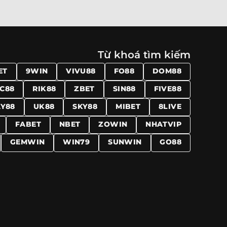
Từ khoá tìm kiếm
ET
9WIN
VIVU88
FO88
DOM88
IC88
RIK88
ZBET
SIN88
FIVE88
Y88
UK88
SKY88
MIBET
8LIVE
FABET
NBET
ZOWIN
NHATVIP
GEMWIN
WIN79
SUNWIN
GO88