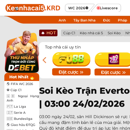
Bỏ
WC 2026
Livescore
qua
nội
Anh
Tây Ban Nha
Đức
Pháp
dung
🔥
HOT
Cúp C1
Kèo nhà cái 5
Soi Kèo
Nh
Top nhà cái uy tín
Hot Nhất
🌎 FIFA WC 2026
Soi Kèo Trận Evert
⚽ Cúp C1
🇬🇧 Ngoại Hạng
Anh
| 03:00 24/02/2026
🇵🇹 La Liga
🇮🇹 Serie A
03:00 ngày 24/02, sân Hill Dickinson sẽ rực
🇩🇪 Bundesliga
cầu mang đậm tính bản lề của mùa giải. Một 
🌎 Giao hữu ĐTQG
Quỷ đỏ khát điểm để duy trì áp lực lên nhó