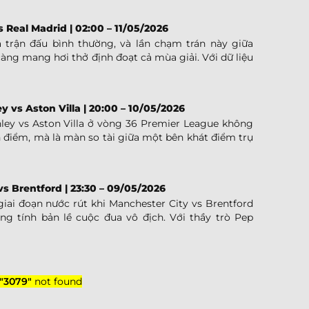
 Real Madrid | 02:00 – 11/05/2026
à trận đấu bình thường, và lần chạm trán này giữa
àng mang hơi thở định đoạt cả mùa giải. Với dữ liệu
 vs Aston Villa | 20:00 – 10/05/2026
ley vs Aston Villa ở vòng 36 Premier League không
h điểm, mà là màn so tài giữa một bên khát điểm trụ
s Brentford | 23:30 – 09/05/2026
giai đoạn nước rút khi Manchester City vs Brentford
 tính bản lề cuộc đua vô địch. Với thầy trò Pep
"3079"
not found