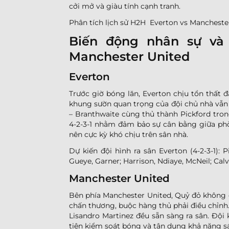
cởi mở và giàu tính cạnh tranh.
Phân tích lịch sử H2H Everton vs Mancheste
Biến động nhân sự và 
Manchester United
Everton
Trước giờ bóng lăn, Everton chịu tổn thất đá
khung sườn quan trọng của đội chủ nhà vẫn 
– Branthwaite cùng thủ thành Pickford tron
4-2-3-1 nhằm đảm bảo sự cân bằng giữa phò
nên cực kỳ khó chịu trên sân nhà.
Dự kiến đội hình ra sân Everton (4-2-3-1): 
Gueye, Garner; Harrison, Ndiaye, McNeil; Calv
Manchester United
Bên phía Manchester United, Quỷ đỏ không c
chấn thương, buộc hàng thủ phải điều chỉnh
Lisandro Martinez đều sẵn sàng ra sân. Đội 
tiên kiểm soát bóng và tận dụng khả năng sá