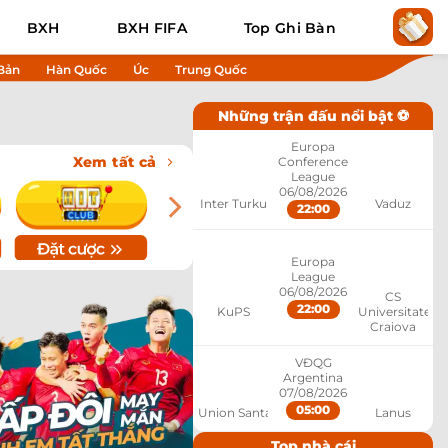
BXH
BXH FIFA
Top Ghi Bàn
Bản
Hàn Quốc
Úc
Trung Quốc
Những trận đấu nổi bật ⚽️
Europa
Xem tất cả
Conference
League
06/08/2026
Inter Turku
Vaduz
22:00
Europa
League
06/08/2026
CS
22:00
KuPS
Universitatea
Craiova
VĐQG
Argentina
07/08/2026
05:00
Union Santa Fe
Lanus
Top nhà cái