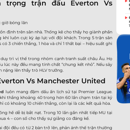
 trọng trận đấu
Everton Vs
 giờ bóng lăn
ổn định trên sân nhà. Thống kê cho thấy họ giành phần
g khí luôn cực kỳ áp lực với đội khách. Trong 5 trận sân
có 3 chiến thắng, 1 hòa và chỉ 1 thất bại – hiệu suất ghi
 duy trì vị thế trong nhóm cạnh tranh suất châu Âu. Họ
ấu lúc này đều mang tính chất “chung kết nhỏ”. Nếu sảy
n nặng lên thầy trò HLV trưởng.
 Everton Vs Manchester United
ed
luôn mang đậm dấu ấn lịch sử tại Premier League.
 khi thắng khoảng 40 trong hơn 60 lần chạm trán tại kỷ
 có khoảng 10 chiến thắng, còn lại là các kết quả hòa.
hông hề dễ bị bắt nạt. Trong 10 lần gần nhất tiếp MU tại
hua 4 – con số cho thấy sự giằng co đáng kể.
i đội đều có từ 2 bàn trở lên, phản ánh thế trận thường