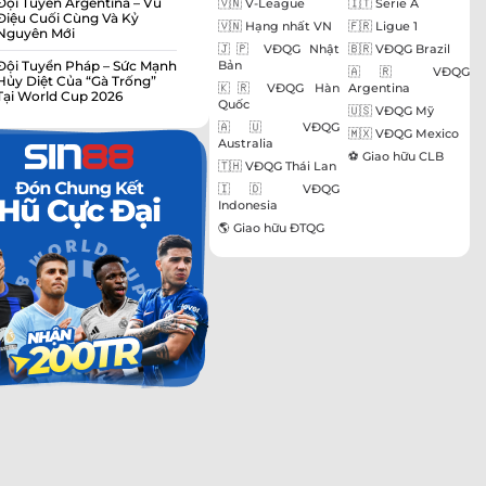
Đội Tuyển Argentina – Vũ
🇻🇳 V-League
🇮🇹 Serie A
Điệu Cuối Cùng Và Kỷ
🇻🇳 Hạng nhất VN
🇫🇷 Ligue 1
Nguyên Mới
🇯🇵 VĐQG Nhật
🇧🇷 VĐQG Brazil
Bản
Đội Tuyển Pháp – Sức Mạnh
🇦🇷 VĐQG
Hủy Diệt Của “Gà Trống”
🇰🇷 VĐQG Hàn
Argentina
Tại World Cup 2026
Quốc
🇺🇸 VĐQG Mỹ
🇦🇺 VĐQG
🇲🇽 VĐQG Mexico
Australia
⚽️ Giao hữu CLB
🇹🇭 VĐQG Thái Lan
🇮🇩 VĐQG
Indonesia
🌎 Giao hữu ĐTQG