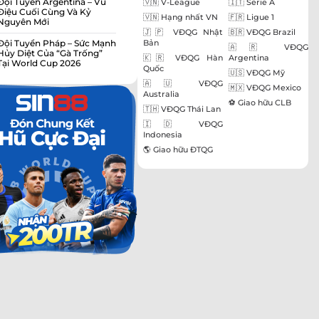
Đội Tuyển Argentina – Vũ
🇻🇳 V-League
🇮🇹 Serie A
Điệu Cuối Cùng Và Kỷ
🇻🇳 Hạng nhất VN
🇫🇷 Ligue 1
Nguyên Mới
🇯🇵 VĐQG Nhật
🇧🇷 VĐQG Brazil
Bản
Đội Tuyển Pháp – Sức Mạnh
🇦🇷 VĐQG
Hủy Diệt Của “Gà Trống”
🇰🇷 VĐQG Hàn
Argentina
Tại World Cup 2026
Quốc
🇺🇸 VĐQG Mỹ
🇦🇺 VĐQG
🇲🇽 VĐQG Mexico
Australia
⚽️ Giao hữu CLB
🇹🇭 VĐQG Thái Lan
🇮🇩 VĐQG
Indonesia
🌎 Giao hữu ĐTQG