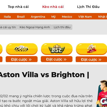
Top nhà cái
Kèo nhà cái
Lịch Thi Đấu
Italia
Brazil
Argentina
Mỹ
Mexico
Việt Nam
Nhật 
à cái uy tín
Kèo Ngoại Hạng Anh
Lịch thi đấu
ston Villa vs Brighton |
12/02 mang ý nghĩa chiến lược trong cuộc đua nửa trên
tạo ra bước ngoặt mùa giải. Aston Villa sở hữu lợi thế
hủ khó chịu với lối chơi kỷ luật và khả năng trừng phạt