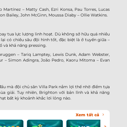
no Martínez – Matty Cash, Ezri Konsa, Pau Torres, Lucas
on Bailey, John McGinn, Moussa Diaby – Ollie Watkins.
 xoay tua lực lượng linh hoạt. Dù không sở hữu quá nhiều
 có chiều sâu đội hình tốt, đặc biệt là ở tuyến giữa –
ố và khả năng pressing.
rbruggen – Tariq Lamptey, Lewis Dunk, Adam Webster,
our – Simon Adingra, João Pedro, Kaoru Mitoma – Evan
đấu mà đội chủ sân Villa Park nắm lợi thế nhờ điểm tựa
a giải. Tuy nhiên, Brighton với bản lĩnh và khả năng
hạt bất kỳ khoảnh khắc lơi lỏng nào.
Xem tất cả