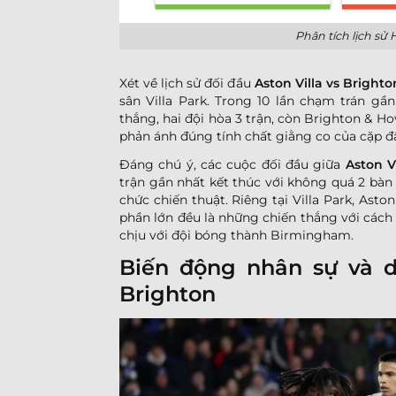
Phân tích lịch sử 
Xét về lịch sử đối đầu
Aston Villa vs Brighto
sân Villa Park. Trong 10 lần chạm trán gần
thắng, hai đội hòa 3 trận, còn Brighton & H
phản ánh đúng tính chất giằng co của cặp đ
Đáng chú ý, các cuộc đối đầu giữa
Aston V
trận gần nhất kết thúc với không quá 2 bàn
chức chiến thuật. Riêng tại Villa Park, Asto
phần lớn đều là những chiến thắng với cách b
chịu với đội bóng thành Birmingham.
Biến động nhân sự và dự
Brighton