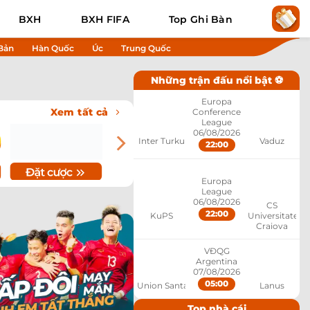
BXH
BXH FIFA
Top Ghi Bàn
Bản
Hàn Quốc
Úc
Trung Quốc
Những trận đấu nổi bật ⚽️
Europa
Xem tất cả
Conference
League
06/08/2026
Inter Turku
Vaduz
22:00
Europa
League
06/08/2026
CS
22:00
KuPS
Universitatea
Craiova
VĐQG
Argentina
07/08/2026
05:00
Union Santa Fe
Lanus
Top nhà cái