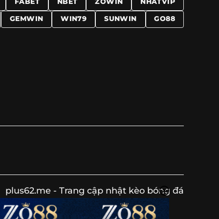
FABET
NBET
ZOWIN
NHATVIP
GEMWIN
WIN79
SUNWIN
GO88
plus62.me - Trang cập nhật kèo bóng đá