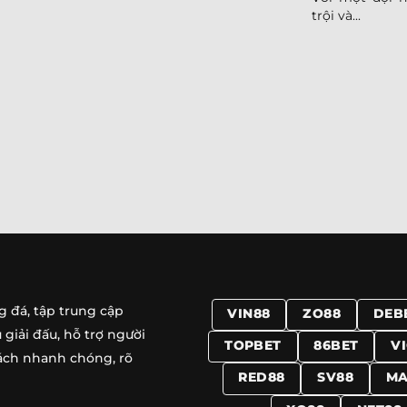
trội và...
 đá, tập trung cập
VIN88
ZO88
DEB
 giải đấu, hỗ trợ người
TOPBET
86BET
V
ách nhanh chóng, rõ
RED88
SV88
MA