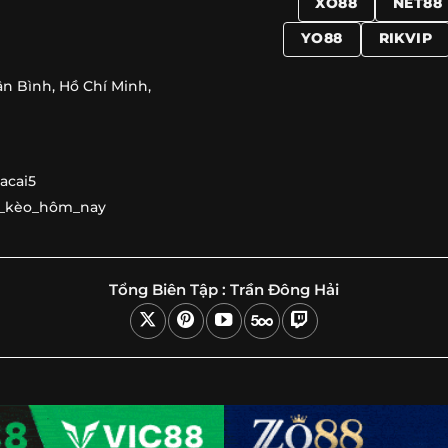
XO88
NET88
YO88
RIKVIP
ân Bình, Hồ Chí Minh,
acai5
lệ_kèo_hôm_nay
Tổng Biên Tập :
Trần Đông Hải