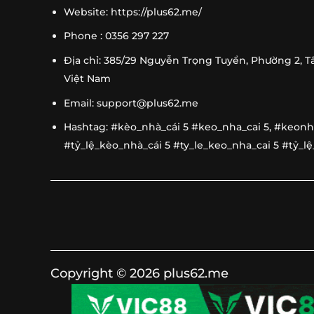
Website:
https://plus62.me/
Phone : 0356 297 227
Địa chỉ: 385/29 Nguyễn Trọng Tuyển, Phường 2, T
Việt Nam
Email:
support@plus62.me
Hashtag: #kèo_nhà_cái 5 #keo_nha_cai 5, #keonh
#tỷ_lệ_kèo_nhà_cái 5 #ty_le_keo_nha_cai 5 #tỷ_
Copyright © 2026 plus62.me